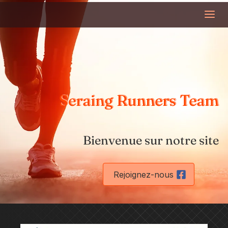
Seraing Runners Team
Seraing Runners Team
Bienvenue sur notre site
Rejoignez-nous